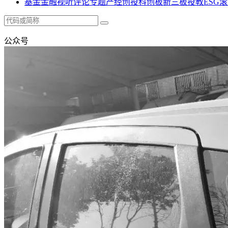
基金
金融
视听
评论
专题
产经
创投
科创板
新三板
投教
ESG
滚
公众号