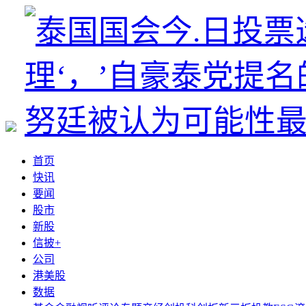
首页
快讯
要闻
股市
新股
信披+
公司
港美股
数据